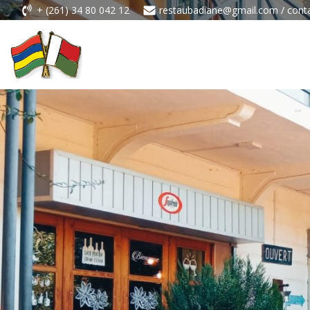
+ (261) 34 80 042 12
restaubadiane@gmail.com / conta