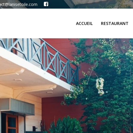
ct@lanisetoile.com
ACCUEIL
RESTAURANT