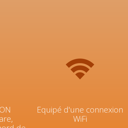
ION
Equipé d'une connexion
are,
WiFi
nord de